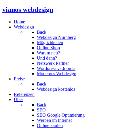
vianos webdesign
Home
Webdesign
Back
Webdesign Nürnberg
Möglichkeiten
Online Shop
Warum neu?
Und dann?
Netzwerk Partner
Wordpress vs Joomla
Modernes Webdesign
Preise
Back
Webdesign kostenlos
Referenzen
Über
Back
SEO
SEO Google Optimierung
Werben im Internet
Online kaufen